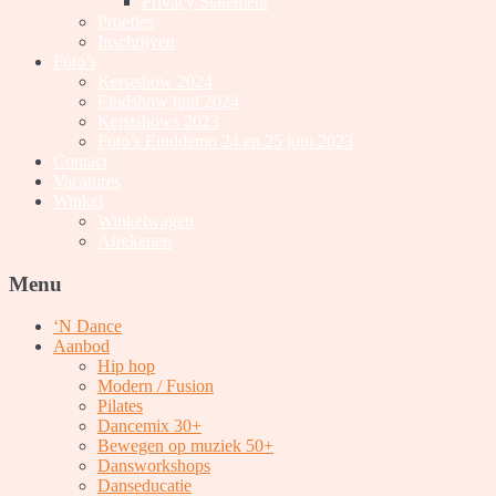
Privacy Statement
Proefles
Inschrijven
Foto’s
Kerstshow 2024
Eindshow juni 2024
Kerstshows 2023
Foto’s Einddemo 24 en 25 juni 2023
Contact
Vacatures
Winkel
Winkelwagen
Afrekenen
Menu
‘N Dance
Aanbod
Hip hop
Modern / Fusion
Pilates
Dancemix 30+
Bewegen op muziek 50+
Dansworkshops
Danseducatie