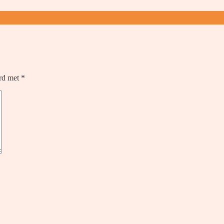
erd met
*