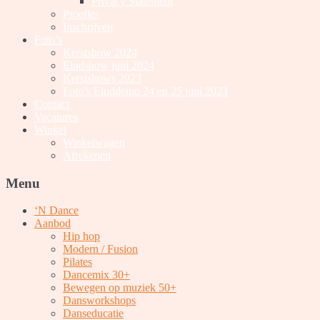
Privacy Statement
Proefles
Inschrijven
Foto’s
Kerstshow 2024
Eindshow juni 2024
Kerstshows 2023
Foto’s Einddemo 24 en 25 juni 2023
Contact
Vacatures
Winkel
Winkelwagen
Afrekenen
Menu
‘N Dance
Aanbod
Hip hop
Modern / Fusion
Pilates
Dancemix 30+
Bewegen op muziek 50+
Dansworkshops
Danseducatie