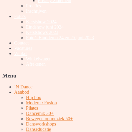
Privacy Statement
Proefles
Inschrijven
Foto’s
Kerstshow 2024
Eindshow juni 2024
Kerstshows 2023
Foto’s Einddemo 24 en 25 juni 2023
Contact
Vacatures
Winkel
Winkelwagen
Afrekenen
Menu
‘N Dance
Aanbod
Hip hop
Modern / Fusion
Pilates
Dancemix 30+
Bewegen op muziek 50+
Dansworkshops
Danseducatie