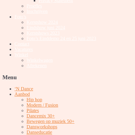
Privacy Statement
Proefles
Inschrijven
Foto’s
Kerstshow 2024
Eindshow juni 2024
Kerstshows 2023
Foto’s Einddemo 24 en 25 juni 2023
Contact
Vacatures
Winkel
Winkelwagen
Afrekenen
Menu
‘N Dance
Aanbod
Hip hop
Modern / Fusion
Pilates
Dancemix 30+
Bewegen op muziek 50+
Dansworkshops
Danseducatie