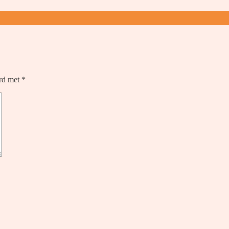
erd met
*