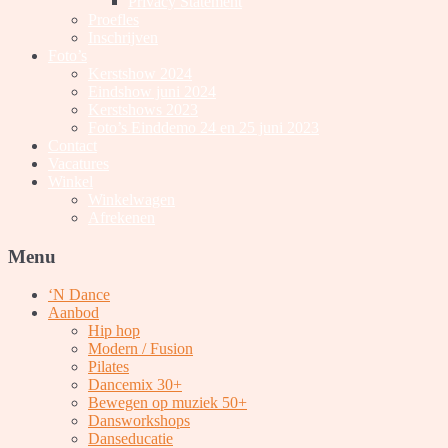
Privacy Statement
Proefles
Inschrijven
Foto’s
Kerstshow 2024
Eindshow juni 2024
Kerstshows 2023
Foto’s Einddemo 24 en 25 juni 2023
Contact
Vacatures
Winkel
Winkelwagen
Afrekenen
Menu
‘N Dance
Aanbod
Hip hop
Modern / Fusion
Pilates
Dancemix 30+
Bewegen op muziek 50+
Dansworkshops
Danseducatie